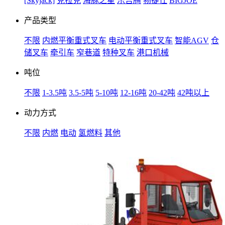
[Skyjack]
克拉克
海豚之星
乐吉腾
物捷仕
BIGJOE
产品类型
不限
内燃平衡重式叉车
电动平衡重式叉车
智能AGV
仓
储叉车
牵引车
窄巷道
特种叉车
港口机械
吨位
不限
1-3.5吨
3.5-5吨
5-10吨
12-16吨
20-42吨
42吨以上
动力方式
不限
内燃
电动
氢燃料
其他