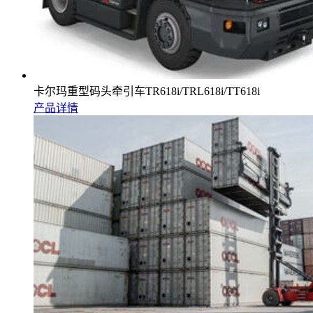
卡尔玛重型码头牵引车TR618i/TRL618i/TT618i
产品详情