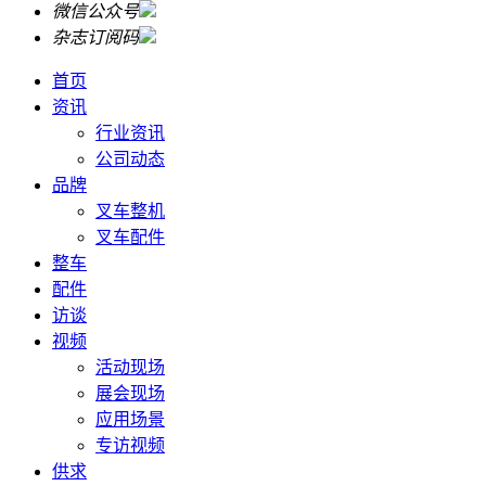
微信公众号
杂志订阅码
首页
资讯
行业资讯
公司动态
品牌
叉车整机
叉车配件
整车
配件
访谈
视频
活动现场
展会现场
应用场景
专访视频
供求