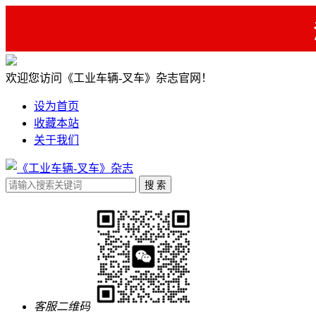
欢迎您访问《工业车辆-叉车》杂志官网！
设为首页
收藏本站
关于我们
客服二维码