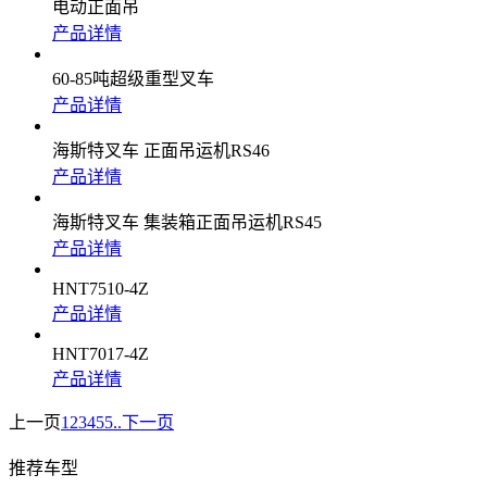
电动正面吊
产品详情
60-85吨超级重型叉车
产品详情
海斯特叉车 正面吊运机RS46
产品详情
海斯特叉车 集装箱正面吊运机RS45
产品详情
HNT7510-4Z
产品详情
HNT7017-4Z
产品详情
上一页
1
2
3
4
5
5..
下一页
推荐车型