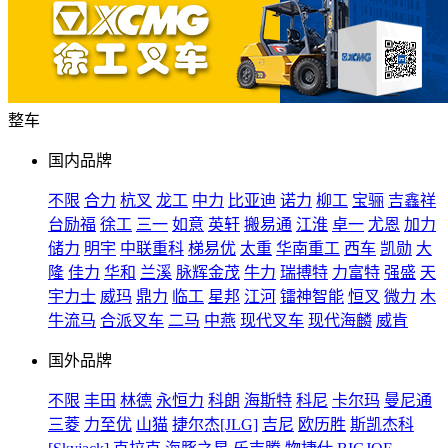
整车
国内品牌
不限
合力
杭叉
龙工
中力
比亚迪
诺力
柳工
宝骊
吉鑫祥
台励福
徐工
三一
如意
英轩
搬易通
江淮
卓一
尤恩
加力
储力
明宇
中联重科
梯易优
太重
华南重工
西车
凯勋
大
隆
佳力
华和
兰溪
脉辉金茂
牛力
瑞搏特
力富特
强盛
天
宇力士
威玛
鼎力
临工
星邦
江河
镭神智能
恒叉
微力
木
牛流马
合派叉车
二马
中燕
现代叉车
现代海麟
威肯
国外品牌
不限
丰田
林德
永恒力
科朗
海斯特
科尼
卡尔玛
曼尼通
三菱
力至优
山猫
捷尔杰[JLG]
吉尼
欧历胜
斯凯杰科