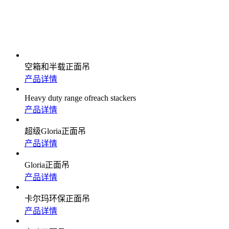
空箱和半载正面吊
产品详情
Heavy duty range ofreach stackers
产品详情
超级Gloria正面吊
产品详情
Gloria正面吊
产品详情
卡尔玛环保正面吊
产品详情