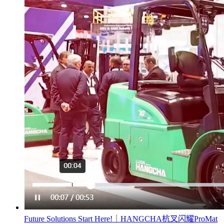
Future Solutions Start Here!｜HANGCHA杭叉闪耀ProMat