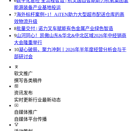
6
数字化管控 全流程智造 | 杭叉国自智能助力杭氧集团氢
能源装备产业基地投运
7
海外标杆案例+1！AiTEN助力大型超市配送仓库的高
效物流升级
8
批量交付 | 诺力叉车赋能有色金属产业绿色智造
9
山河同心！凯傲山东&华北&中北区域2026年中经销商
大会隆重举行
10
凝心破局，聚力冲刺丨2026年半年度经营分析会与干
部研讨会
软文推广
撰写各类稿件
资讯发布
实时更新行业最新动态
自媒体推广
自媒体平台传播