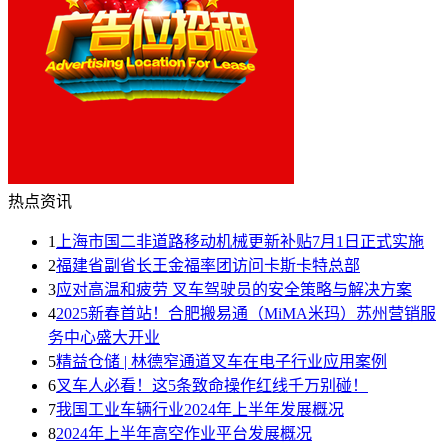
热点资讯
1
上海市国二非道路移动机械更新补贴7月1日正式实施
2
福建省副省长王金福率团访问卡斯卡特总部
3
应对高温和疲劳 叉车驾驶员的安全策略与解决方案
4
2025新春首站！合肥搬易通（MiMA米玛）苏州营销服
务中心盛大开业
5
精益仓储 | 林德窄通道叉车在电子行业应用案例
6
叉车人必看！这5条致命操作红线千万别碰！
7
我国工业车辆行业2024年上半年发展概况
8
2024年上半年高空作业平台发展概况