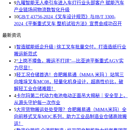
9
九曜智能无人牵引车进入车灯行业头部客户 赋能汽车
产业链场间物流数智化升级
10
GB/T 43756-2024《叉车设计规范》与JB/T 3300-
2024《平衡重式叉车 整机试验方法》宣贯会成功召开
最新资讯
1
智造赋能纸企升级 | 徐工叉车批量交付，打造造纸行业
搬运新范式
2
“上岗不摸鱼，搬运不打烊”—比亚迪平衡重式AGV实
力尽显！
3
轻工况仓储首选！合肥搬易通（MiMA 米玛 ）站驾三
向堆垛叉车MC08，轻量化机身设计，超高性价比，破
解轻工业仓储难题！
4
卡尔玛第二代动力电池电动正面吊大揭秘｜安全至上，
从源头守护每一次作业
5
大宗货物搬运处处受限？合肥搬易通（MiMA米玛）全
向前移式叉车MQC系列，助力工业品制造业仓储高效搬
运！