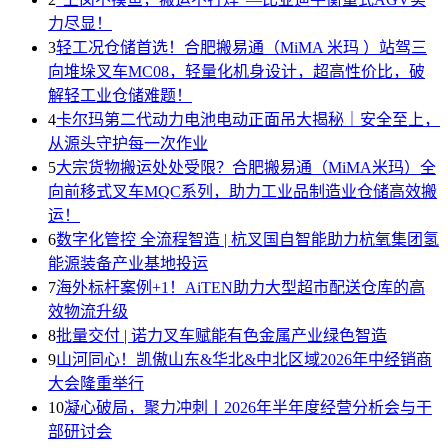
力尽显！
3
轻工况仓储首选！合肥搬易通（MiMA 米玛 ）站驾三
向堆垛叉车MC08，轻量化机身设计，超高性价比，破
解轻工业仓储难题！
4
卡尔玛第二代动力电池电动正面吊大揭秘｜安全至上，
从源头守护每一次作业
5
大宗货物搬运处处受限？合肥搬易通（MiMA米玛）全
向前移式叉车MQC系列，助力工业品制造业仓储高效搬
运！
6
数字化管控 全流程智造 | 杭叉国自智能助力杭氧集团氢
能源装备产业基地投运
7
海外标杆案例+1！AiTEN助力大型超市配送仓库的高
效物流升级
8
批量交付 | 诺力叉车赋能有色金属产业绿色智造
9
山河同心！凯傲山东&华北&中北区域2026年中经销商
大会隆重举行
10
凝心破局，聚力冲刺丨2026年半年度经营分析会与干
部研讨会