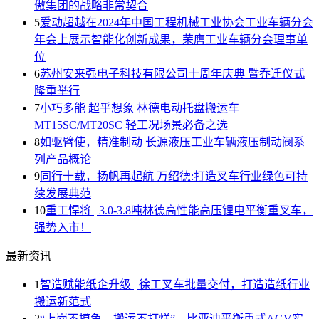
傲集团的战略非常契合
5
爱动超越在2024年中国工程机械工业协会工业车辆分会
年会上展示智能化创新成果，荣膺工业车辆分会理事单
位
6
苏州安来强电子科技有限公司十周年庆典 暨乔迁仪式
隆重举行
7
小巧多能 超乎想象 林德电动托盘搬运车
MT15SC/MT20SC 轻工况场景必备之选
8
如驱臂使，精准制动 长源液压工业车辆液压制动阀系
列产品概论
9
同行十载，扬帆再起航 万绍德:打造叉车行业绿色可持
续发展典范
10
重工悍将 | 3.0-3.8吨林德高性能高压锂电平衡重叉车，
强势入市！
最新资讯
1
智造赋能纸企升级 | 徐工叉车批量交付，打造造纸行业
搬运新范式
2
“上岗不摸鱼，搬运不打烊”—比亚迪平衡重式AGV实