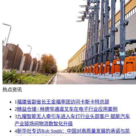
热点资讯
1
福建省副省长王金福率团访问卡斯卡特总部
2
精益仓储 | 林德窄通道叉车在电子行业应用案例
3
九曜智能无人牵引车进入车灯行业头部客户 赋能汽车
产业链场间物流数智化升级
4
新华社专访Rob Smith：中国对高质量发展的承诺与凯