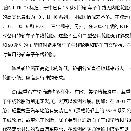
版的 ETRTO 标准手册中已有 25 系列的轿车子午线无内胎轮胎；
的高宽比最低为 40 ，即 40 系列，同我国情况差不多。在欧洲已没有原配的
、 6 ． 00-16 和 H78-15 三个规格。另外，在 2003 年版的 ET
时备用的轿车子午线轮胎。这些 S 型和 T 型备用轮胎允许斜交轮胎
和 90 系列的 T 型临时备用轿车子午线轮胎和轿车斜交轮胎，在日本标准
时备用的轿车子午线轮胎。
随着轮胎断面高宽比的降低，轮辋名义直径也越来越大， 35 、 
轮胎更能适应高速行驶的要求。
(3) 载重汽车轮胎结构多样化。在欧、美轮胎标准中，
子午线轮胎得到迅速发展，尤其以欧洲为最。例如：在 2003 年版
胎；轻型载重汽车轮胎有安装在 5 0 深槽轮辋上的 55-95 
午线轮胎；载重汽车轮胎，除了英制普通断面子午线轮胎和普通断面
代替双胎并装的载重汽车轮胎，在欧洲的交通运输中随处可见