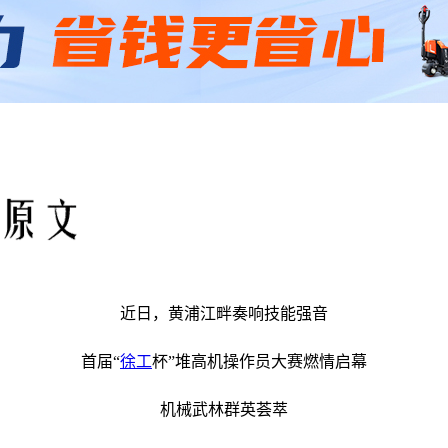
近日，黄浦江畔奏响技能强音
首届“
徐工
杯”堆高机操作员大赛燃情启幕
机械武林群英荟萃