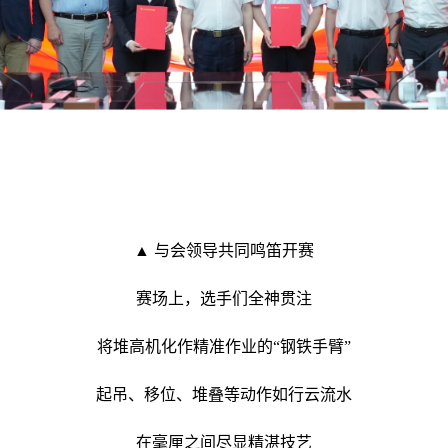
▲ 与会领导共同鸣笛开赛
赛场上，选手们全神贯注
将堆高机化作精准作业的“钢铁手臂”
起吊、移位、堆叠等动作如行云流水
在毫厘之间尽显精湛技艺