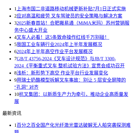
1
上海市国二非道路移动机械更新补贴7月1日正式实施
2
应对高温和疲劳 叉车驾驶员的安全策略与解决方案
3
2025新春首站！合肥搬易通（MiMA米玛）苏州营销服
务中心盛大开业
4
叉车人必看！这5条致命操作红线千万别碰！
5
我国工业车辆行业2024年上半年发展概况
6
2024年上半年高空作业平台发展概况
7
GB/T 43756-2024《叉车设计规范》与JB/T 3300-
2024《平衡重式叉车 整机试验方法》宣贯会成功召开
8
浅析：新形势下高空 作业平台行业发展变化
9
用瑞士奶酪模型拆解叉车事故：别让 5 层安全屏障的
“孔洞” 对齐
10
杭叉集团：以新质生产力为牵引，推动企业高质量发
展
最新资讯
1
百分之百全国产化光纤激光雷达破解无人船突袭探测难
题