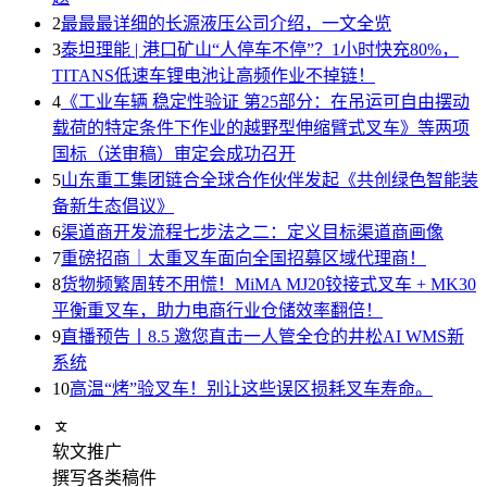
2
最最最详细的长源液压公司介绍，一文全览
3
泰坦理能 | 港口矿山“人停车不停”？1小时快充80%，
TITANS低速车锂电池让高频作业不掉链！
4
《工业车辆 稳定性验证 第25部分：在吊运可自由摆动
载荷的特定条件下作业的越野型伸缩臂式叉车》等两项
国标（送审稿）审定会成功召开
5
山东重工集团链合全球合作伙伴发起《共创绿色智能装
备新生态倡议》
6
渠道商开发流程七步法之二：定义目标渠道商画像
7
重磅招商｜太重叉车面向全国招募区域代理商！
8
货物频繁周转不用慌！MiMA MJ20铰接式叉车 + MK30
平衡重叉车，助力电商行业仓储效率翻倍！
9
直播预告丨8.5 邀您直击一人管全仓的井松AI WMS新
系统
10
高温“烤”验叉车！别让这些误区损耗叉车寿命。
软文推广
撰写各类稿件