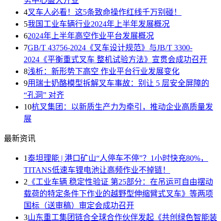
务中心盛大开业
4
叉车人必看！这5条致命操作红线千万别碰！
5
我国工业车辆行业2024年上半年发展概况
6
2024年上半年高空作业平台发展概况
7
GB/T 43756-2024《叉车设计规范》与JB/T 3300-
2024《平衡重式叉车 整机试验方法》宣贯会成功召开
8
浅析：新形势下高空 作业平台行业发展变化
9
用瑞士奶酪模型拆解叉车事故：别让 5 层安全屏障的
“孔洞” 对齐
10
杭叉集团：以新质生产力为牵引，推动企业高质量发
展
最新资讯
1
泰坦理能 | 港口矿山“人停车不停”？1小时快充80%，
TITANS低速车锂电池让高频作业不掉链！
2
《工业车辆 稳定性验证 第25部分：在吊运可自由摆动
载荷的特定条件下作业的越野型伸缩臂式叉车》等两项
国标（送审稿）审定会成功召开
3
山东重工集团链合全球合作伙伴发起《共创绿色智能装