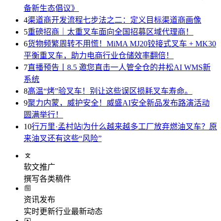
备新生态倡议》
4
渠道商开发流程七步法之二：定义目标渠道商画像
5
重磅招商｜太重叉车面向全国招募区域代理商！
6
货物频繁周转不用慌！MiMA MJ20铰接式叉车 + MK30
平衡重叉车，助力电商行业仓储效率翻倍！
7
直播预告丨8.5 邀您直击一人管全仓的井松AI WMS新
系统
8
高温“烤”验叉车！别让这些误区损耗叉车寿命。
9
聚力内蒙，威护安全！威盛AI安全新品发布路演活动
圆满举行！
10
行万里·孟村站|为什么越来越多工厂放弃燃油叉车？原
来油叉还有这些“风险”
软文推广
撰写各类稿件
资讯发布
实时更新行业最新动态