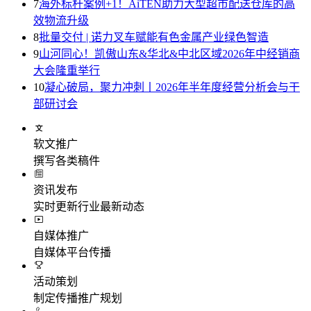
7
海外标杆案例+1！AiTEN助力大型超市配送仓库的高
效物流升级
8
批量交付 | 诺力叉车赋能有色金属产业绿色智造
9
山河同心！凯傲山东&华北&中北区域2026年中经销商
大会隆重举行
10
凝心破局，聚力冲刺丨2026年半年度经营分析会与干
部研讨会
软文推广
撰写各类稿件
资讯发布
实时更新行业最新动态
自媒体推广
自媒体平台传播
活动策划
制定传播推广规划