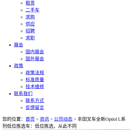
租赁
二手车
求购
供应
招聘
求职
展会
国内展会
国外展会
政策
政策法规
标准质量
技术维修
联系我们
联系方式
反馈留言
您的位置：
首页
>
资讯
>
公司动态
> 丰田叉车全新Optiol L系
列低位拣选车：低位拣选，从此不同