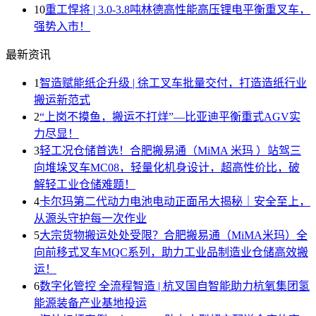
10
重工悍将 | 3.0-3.8吨林德高性能高压锂电平衡重叉车，
强势入市！
最新资讯
1
智造赋能纸企升级 | 徐工叉车批量交付，打造造纸行业
搬运新范式
2
“上岗不摸鱼，搬运不打烊”—比亚迪平衡重式AGV实
力尽显！
3
轻工况仓储首选！合肥搬易通（MiMA 米玛 ）站驾三
向堆垛叉车MC08，轻量化机身设计，超高性价比，破
解轻工业仓储难题！
4
卡尔玛第二代动力电池电动正面吊大揭秘｜安全至上，
从源头守护每一次作业
5
大宗货物搬运处处受限？合肥搬易通（MiMA米玛）全
向前移式叉车MQC系列，助力工业品制造业仓储高效搬
运！
6
数字化管控 全流程智造 | 杭叉国自智能助力杭氧集团氢
能源装备产业基地投运