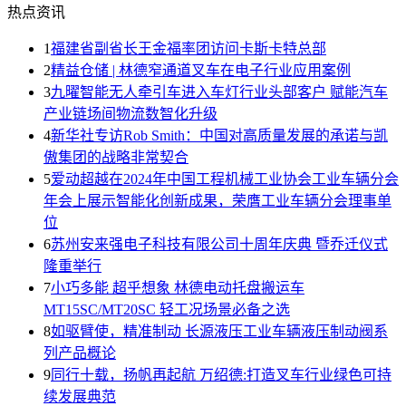
热点资讯
1
福建省副省长王金福率团访问卡斯卡特总部
2
精益仓储 | 林德窄通道叉车在电子行业应用案例
3
九曜智能无人牵引车进入车灯行业头部客户 赋能汽车
产业链场间物流数智化升级
4
新华社专访Rob Smith：中国对高质量发展的承诺与凯
傲集团的战略非常契合
5
爱动超越在2024年中国工程机械工业协会工业车辆分会
年会上展示智能化创新成果，荣膺工业车辆分会理事单
位
6
苏州安来强电子科技有限公司十周年庆典 暨乔迁仪式
隆重举行
7
小巧多能 超乎想象 林德电动托盘搬运车
MT15SC/MT20SC 轻工况场景必备之选
8
如驱臂使，精准制动 长源液压工业车辆液压制动阀系
列产品概论
9
同行十载，扬帆再起航 万绍德:打造叉车行业绿色可持
续发展典范