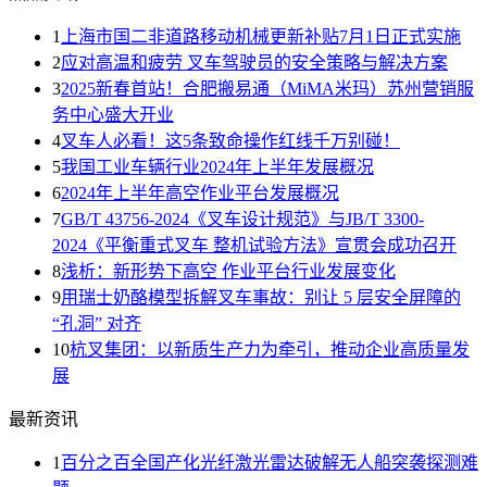
1
上海市国二非道路移动机械更新补贴7月1日正式实施
2
应对高温和疲劳 叉车驾驶员的安全策略与解决方案
3
2025新春首站！合肥搬易通（MiMA米玛）苏州营销服
务中心盛大开业
4
叉车人必看！这5条致命操作红线千万别碰！
5
我国工业车辆行业2024年上半年发展概况
6
2024年上半年高空作业平台发展概况
7
GB/T 43756-2024《叉车设计规范》与JB/T 3300-
2024《平衡重式叉车 整机试验方法》宣贯会成功召开
8
浅析：新形势下高空 作业平台行业发展变化
9
用瑞士奶酪模型拆解叉车事故：别让 5 层安全屏障的
“孔洞” 对齐
10
杭叉集团：以新质生产力为牵引，推动企业高质量发
展
最新资讯
1
百分之百全国产化光纤激光雷达破解无人船突袭探测难