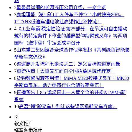
题
2
最最最详细的长源液压公司介绍，一文全览
3
泰坦理能 | 港口矿山“人停车不停”？1小时快充80%，
TITANS低速车锂电池让高频作业不掉链！
4
《工业车辆 稳定性验证 第25部分：在吊运可自由摆动
载荷的特定条件下作业的越野型伸缩臂式叉车》等两项
国标（送审稿）审定会成功召开
5
山东重工集团链合全球合作伙伴发起《共创绿色智能装
备新生态倡议》
6
渠道商开发流程七步法之二：定义目标渠道商画像
7
重磅招商｜太重叉车面向全国招募区域代理商！
8
货物频繁周转不用慌！MiMA MJ20铰接式叉车 + MK30
平衡重叉车，助力电商行业仓储效率翻倍！
9
直播预告丨8.5 邀您直击一人管全仓的井松AI WMS新
系统
10
高温“烤”验叉车！别让这些误区损耗叉车寿命。
软文推广
撰写各类稿件