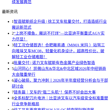
续发展典范
最新资讯
1
智造赋能纸企升级 | 徐工叉车批量交付，打造造纸行业
搬运新范式
2
“上岗不摸鱼，搬运不打烊”—比亚迪平衡重式AGV实
力尽显！
3
轻工况仓储首选！合肥搬易通（MiMA 米玛 ）站驾三
向堆垛叉车MC08，轻量化机身设计，超高性价比，破
解轻工业仓储难题！
4
批量交付 | 诺力叉车赋能有色金属产业绿色智造
5
山河同心！凯傲山东&华北&中北区域2026年中经销商
大会隆重举行
6
凝心破局，聚力冲刺丨2026年半年度经营分析会与干部
研讨会
7
链条篇｜叉车的"肱二头肌"！保养不好会出大事
8
全系标配刀片电池｜比亚迪叉车以汽车级安全标准重塑
行业竞争新格局
9
徐工叉车再度亮相2026 VILOG越南国际物流展