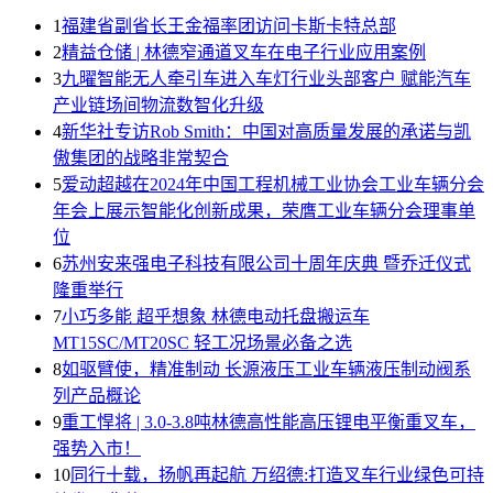
1
福建省副省长王金福率团访问卡斯卡特总部
2
精益仓储 | 林德窄通道叉车在电子行业应用案例
3
九曜智能无人牵引车进入车灯行业头部客户 赋能汽车
产业链场间物流数智化升级
4
新华社专访Rob Smith：中国对高质量发展的承诺与凯
傲集团的战略非常契合
5
爱动超越在2024年中国工程机械工业协会工业车辆分会
年会上展示智能化创新成果，荣膺工业车辆分会理事单
位
6
苏州安来强电子科技有限公司十周年庆典 暨乔迁仪式
隆重举行
7
小巧多能 超乎想象 林德电动托盘搬运车
MT15SC/MT20SC 轻工况场景必备之选
8
如驱臂使，精准制动 长源液压工业车辆液压制动阀系
列产品概论
9
重工悍将 | 3.0-3.8吨林德高性能高压锂电平衡重叉车，
强势入市！
10
同行十载，扬帆再起航 万绍德:打造叉车行业绿色可持