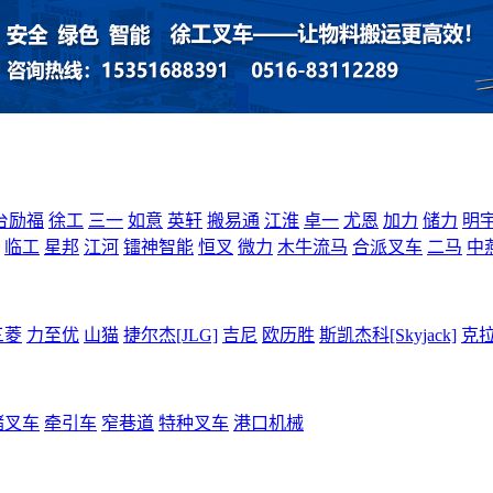
台励福
徐工
三一
如意
英轩
搬易通
江淮
卓一
尤恩
加力
储力
明
临工
星邦
江河
镭神智能
恒叉
微力
木牛流马
合派叉车
二马
中
三菱
力至优
山猫
捷尔杰[JLG]
吉尼
欧历胜
斯凯杰科[Skyjack]
克
储叉车
牵引车
窄巷道
特种叉车
港口机械