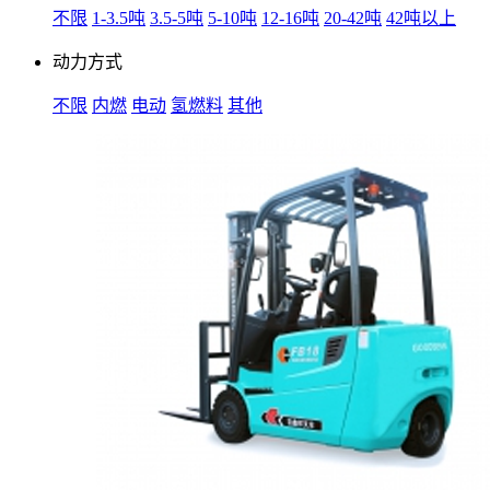
不限
1-3.5吨
3.5-5吨
5-10吨
12-16吨
20-42吨
42吨以上
动力方式
不限
内燃
电动
氢燃料
其他