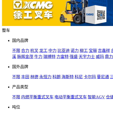
整车
国内品牌
不限
合力
杭叉
龙工
中力
比亚迪
诺力
柳工
宝骊
吉鑫祥
溪
脉辉金茂
牛力
瑞搏特
力富特
强盛
天宇力士
威玛
鼎力
国外品牌
不限
丰田
林德
永恒力
科朗
海斯特
科尼
卡尔玛
曼尼通
产品类型
不限
内燃平衡重式叉车
电动平衡重式叉车
智能AGV
仓
吨位