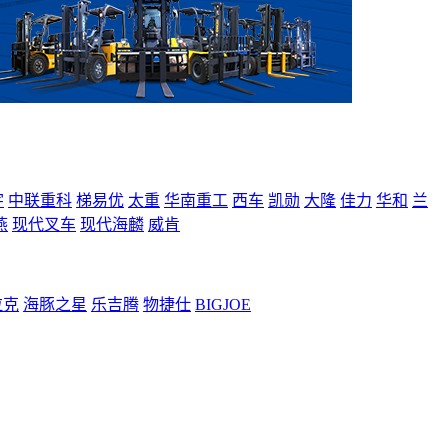
宇
中联重科
梯易优
太重
华南重工
西车
凯勋
大隆
佳力
华和
兰
燕
现代叉车
现代海麟
威肯
拉克
海豚之星
乐吉腾
物捷仕
BIGJOE