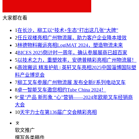
大家都在看
1
在长沙，柳工以“技术+生态”打出这几张“大牌”
2
任丘双楼亮相广州物流展，助力客户企业降本增效
3
林德物料搬运亮相LogiMAT 2024，塑造物流未来
4
BICES 2025倒计时一周年，确认参展展商已超百家
5
以技术之力，重塑效率，安德普精彩亮相广州物流展！
6
高效搬运 精准护航 | 英轩叉车亮相2025中国淄博国际塑
料产业博览会
7
柳工叉车参展广州物流展 发布全新F系列电动叉车
8
卓一智能叉车邀您相约Tube China 2024！
9
“星”产品 新形象 “心”营销——2024年欧能叉车经销商
大会
10
天宇力士在第136届广交会精彩亮相
软文推广
撰写各类稿件