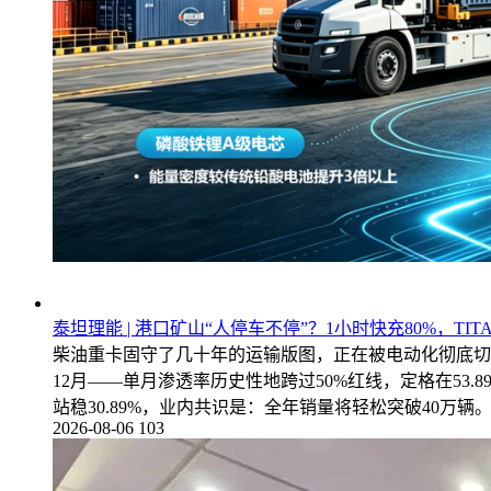
泰坦理能 | 港口矿山“人停车不停”？1小时快充80%，T
柴油重卡固守了几十年的运输版图，正在被电动化彻底切开
12月——单月渗透率历史性地跨过50%红线，定格在53.
站稳30.89%，业内共识是：全年销量将轻松突破40万
2026-08-06
103