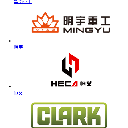
华南重工
明宇
恒叉