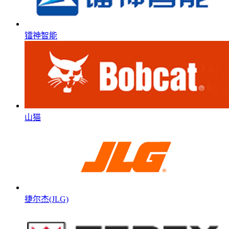
镭神智能
山猫
捷尔杰(JLG)