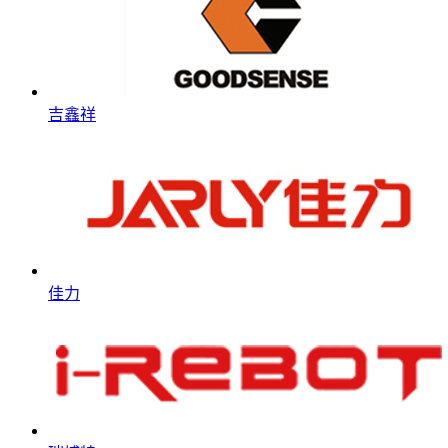
吉鑫祥
佳力