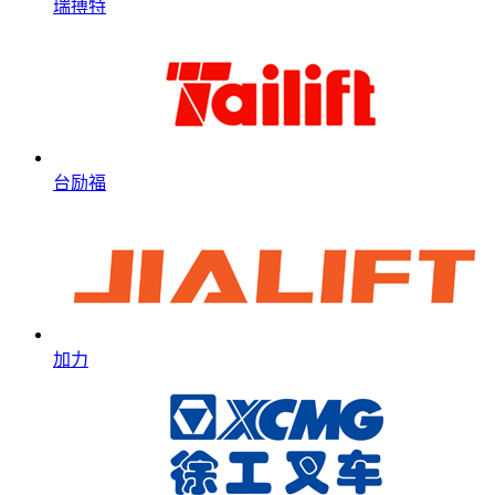
瑞搏特
台励福
加力