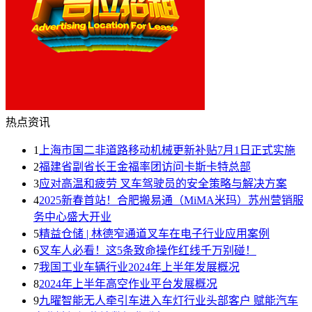
热点资讯
1
上海市国二非道路移动机械更新补贴7月1日正式实施
2
福建省副省长王金福率团访问卡斯卡特总部
3
应对高温和疲劳 叉车驾驶员的安全策略与解决方案
4
2025新春首站！合肥搬易通（MiMA米玛）苏州营销服
务中心盛大开业
5
精益仓储 | 林德窄通道叉车在电子行业应用案例
6
叉车人必看！这5条致命操作红线千万别碰！
7
我国工业车辆行业2024年上半年发展概况
8
2024年上半年高空作业平台发展概况
9
九曜智能无人牵引车进入车灯行业头部客户 赋能汽车