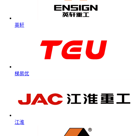
英轩
梯易优
江淮