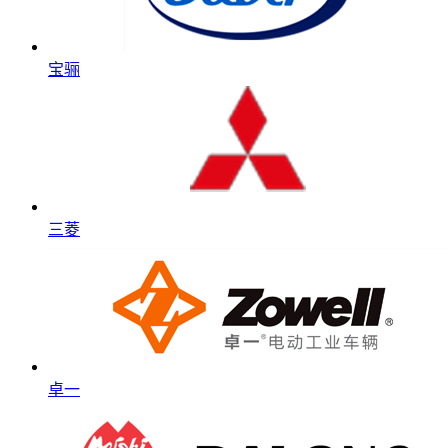
宝骊
三菱
卓一