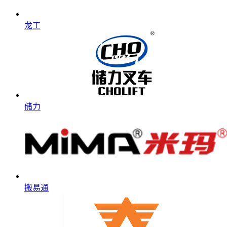
龙工
储力
搬易通