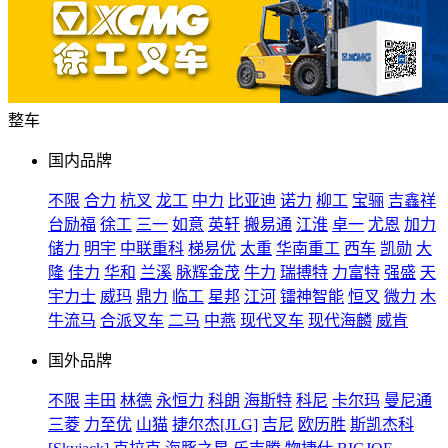
整车
国内品牌
不限
合力
杭叉
龙工
中力
比亚迪
诺力
柳工
宝骊
吉鑫祥
台励福
徐工
三一
如意
英轩
搬易通
江淮
卓一
尤恩
加力
储力
明宇
中联重科
梯易优
太重
华南重工
西车
凯勋
大
隆
佳力
华和
兰溪
脉辉金茂
牛力
瑞搏特
力富特
强盛
天
宇力士
威玛
鼎力
临工
星邦
江河
镭神智能
恒叉
微力
木
牛流马
合派叉车
二马
中燕
现代叉车
现代海麟
威肯
国外品牌
不限
丰田
林德
永恒力
科朗
海斯特
科尼
卡尔玛
曼尼通
三菱
力至优
山猫
捷尔杰[JLG]
吉尼
欧历胜
斯凯杰科