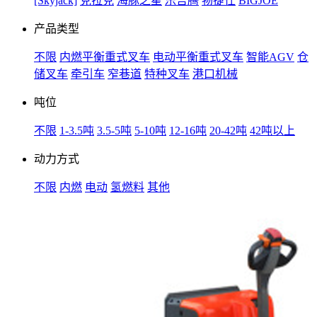
[Skyjack]
克拉克
海豚之星
乐吉腾
物捷仕
BIGJOE
产品类型
不限
内燃平衡重式叉车
电动平衡重式叉车
智能AGV
仓
储叉车
牵引车
窄巷道
特种叉车
港口机械
吨位
不限
1-3.5吨
3.5-5吨
5-10吨
12-16吨
20-42吨
42吨以上
动力方式
不限
内燃
电动
氢燃料
其他