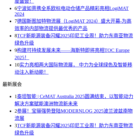
度盛会！
6
宁波如意携全系欧标电动仓储产品精彩亮相LogiMAT
2024
7
德国斯图加特物流展（LogiMAT 2024）盛大开幕-为高
效率的内部物流提供最优秀的产品
8
TCF新能源装备闪耀2025印尼工业周！助力东南亚物流
绿色升级
9
构建可持续发展未来——海斯特即将亮相TOC Europe
2025！
10
实力亮相两大国际物流展， 中力为全球绿色及智能移
动注入新动能！
最新展会
1
泰坦智能 | CeMAT Australia 2025圆满结束，以智能动力
解决方案赋能澳洲物流新未来
2
参展！宝骊强势登陆MODERNLOG 2025波兰波兹南物
流展
3
TCF新能源装备闪耀2025印尼工业周！助力东南亚物流
绿色升级