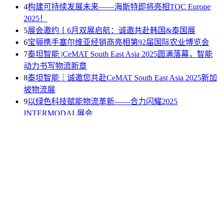
4
构建可持续发展未来——海斯特即将亮相TOC Europe
2025！
5
展会邀约丨6月双展启航：诚邀共赴韩国&泰国展
6
宝骊携手塞尔维亚经销商亮相第92届国际农业博览会
7
泰坦智能 |CeMAT South East Asia 2025圆满落幕，智能
动力书写物流新章
8
泰坦智能｜诚邀您共赴CeMAT South East Asia 2025新加
坡物流展
9
以绿色科技赋能物流革新——合力闪耀2025
INTERMODAL展会
10
徐工叉车亮相2025韩国KOREA MAT | 共拓智能物流
新征程
软文推广
撰写各类稿件
资讯发布
实时更新行业最新动态