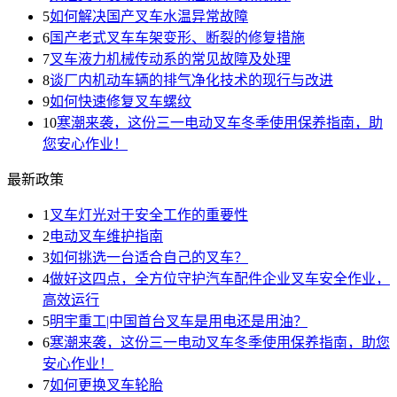
5
如何解决国产叉车水温异常故障
6
国产老式叉车车架变形、断裂的修复措施
7
叉车液力机械传动系的常见故障及处理
8
谈厂内机动车辆的排气净化技术的现行与改进
9
如何快速修复叉车螺纹
10
寒潮来袭，这份三一电动叉车冬季使用保养指南，助
您安心作业！
最新政策
1
叉车灯光对于安全工作的重要性
2
电动叉车维护指南
3
如何挑选一台适合自己的叉车？
4
做好这四点，全方位守护汽车配件企业叉车安全作业，
高效运行
5
明宇重工|中国首台叉车是用电还是用油？
6
寒潮来袭，这份三一电动叉车冬季使用保养指南，助您
安心作业！
7
如何更换叉车轮胎