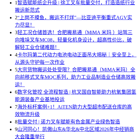
1
智造赋能纸企升级 | 徐工叉车批量交付，打造造纸行业
搬运新范式
2
“上岗不摸鱼，搬运不打烊”—比亚迪平衡重式AGV实
力尽显！
3
轻工况仓储首选！合肥搬易通（MiMA 米玛 ）站驾三
向堆垛叉车MC08，轻量化机身设计，超高性价比，破
解轻工业仓储难题！
4
卡尔玛第二代动力电池电动正面吊大揭秘｜安全至上，
从源头守护每一次作业
5
大宗货物搬运处处受限？合肥搬易通（MiMA米玛）全
向前移式叉车MQC系列，助力工业品制造业仓储高效搬
运！
6
数字化管控 全流程智造 | 杭叉国自智能助力杭氧集团氢
能源装备产业基地投运
7
海外标杆案例+1！AiTEN助力大型超市配送仓库的高
效物流升级
8
批量交付 | 诺力叉车赋能有色金属产业绿色智造
9
山河同心！凯傲山东&华北&中北区域2026年中经销商
大会隆重举行