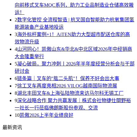
向前移式叉车MQC系列，助力工业品制造业仓储高效搬
运！
2
数字化管控 全流程智造 | 杭叉国自智能助力杭氧集团氢
能源装备产业基地投运
3
海外标杆案例+1！AiTEN助力大型超市配送仓库的高
效物流升级
4
山河同心！凯傲山东&华北&中北区域2026年中经销商
大会隆重举行
5
凝心破局，聚力冲刺丨2026年半年度经营分析会与干部
研讨会
6
链条篇｜叉车的"肱二头肌"！保养不好会出大事
7
徐工叉车再度亮相2026 VILOG越南国际物流展
8
湖北丰田叉车&上海弘陆物流来访马尔科无锡工厂
9
深化战略合作 聚力共赢发展｜株式会社物捷仕間野裕
一社长一行莅临佛朗斯股份参观、交流
10
凯傲2026上半年业绩良好
最新资讯