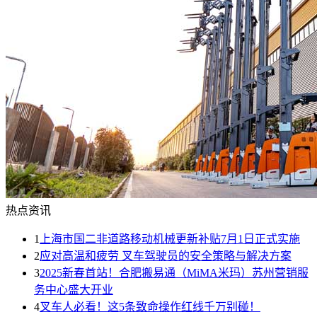
热点资讯
1
上海市国二非道路移动机械更新补贴7月1日正式实施
2
应对高温和疲劳 叉车驾驶员的安全策略与解决方案
3
2025新春首站！合肥搬易通（MiMA米玛）苏州营销服
务中心盛大开业
4
叉车人必看！这5条致命操作红线千万别碰！