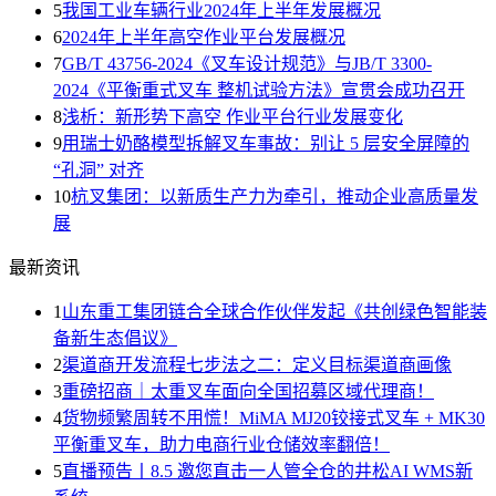
5
我国工业车辆行业2024年上半年发展概况
6
2024年上半年高空作业平台发展概况
7
GB/T 43756-2024《叉车设计规范》与JB/T 3300-
2024《平衡重式叉车 整机试验方法》宣贯会成功召开
8
浅析：新形势下高空 作业平台行业发展变化
9
用瑞士奶酪模型拆解叉车事故：别让 5 层安全屏障的
“孔洞” 对齐
10
杭叉集团：以新质生产力为牵引，推动企业高质量发
展
最新资讯
1
山东重工集团链合全球合作伙伴发起《共创绿色智能装
备新生态倡议》
2
渠道商开发流程七步法之二：定义目标渠道商画像
3
重磅招商｜太重叉车面向全国招募区域代理商！
4
货物频繁周转不用慌！MiMA MJ20铰接式叉车 + MK30
平衡重叉车，助力电商行业仓储效率翻倍！
5
直播预告丨8.5 邀您直击一人管全仓的井松AI WMS新