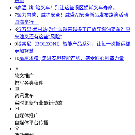
系统
6
高温“烤”验叉车！别让这些误区损耗叉车寿命。
7
聚力内蒙，威护安全！威盛AI安全新品发布路演活动
圆满举行！
8
行万里·孟村站|为什么越来越多工厂放弃燃油叉车？原
来油叉还有这些“风险”
9
博索尼（BOLZONI）智能产品系列，让每一次搬运都
更加智慧
10
毫厘求精 | 走进泰坦智能产线，感受匠心制造力量
软文推广
撰写各类稿件
资讯发布
实时更新行业最新动态
自媒体推广
自媒体平台传播