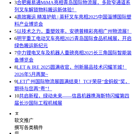
3
合肥搬易通MiMA亮相青岛国际物流展，多款窄通道系
列叉车解锁物料搬运新体验！
4
高效搬运 精准护航 | 英轩叉车亮相2025中国淄博国际塑
料产业博览会
5
以技术之力，重塑效率，安德普精彩亮相广州物流展！
6
明宇重工电动叉车亮相2025青岛国际食品机械展，开启
绿色搬运新纪元
7
中力锂电叉车及机器人重磅亮相2025长三角国际智能装
备博览会
8
LET & IRE 2025圆满收官，创新展品技术闪耀羊城！
2026年5月再聚~
9
LET广州国际物流展圆满结束！TCF荣获“金蚂蚁”奖，
期待与您再“粤”！
10
共启新程，绿动未来——信昌机器携海斯特闪耀第四
届长沙国际工程机械展
软文推广
撰写各类稿件