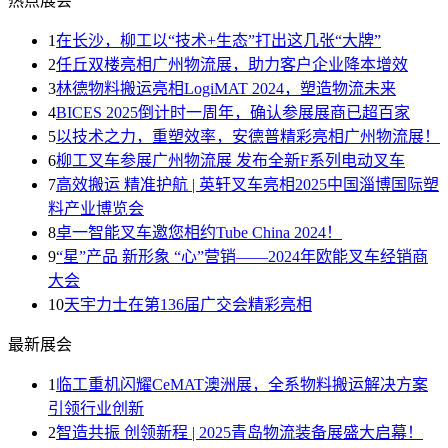
热点展会
1
在长沙，柳工以“技术+生态”打出这几张“大牌”
2
任丘双楼亮相广州物流展，助力客户企业降本增效
3
林德物料搬运亮相LogiMAT 2024，塑造物流未来
4
BICES 2025倒计时一周年，确认参展展商已超百家
5
以技术之力，重塑效率，安德普精彩亮相广州物流展！
6
柳工叉车参展广州物流展 发布全新F系列电动叉车
7
高效搬运 精准护航 | 英轩叉车亮相2025中国淄博国际塑
料产业博览会
8
卓一智能叉车邀您相约Tube China 2024！
9
“星”产品 新形象 “心”营销——2024年欧能叉车经销商
大会
10
天宇力士在第136届广交会精彩亮相
最新展会
1
临工重机闪耀CeMAT澳洲展，全系物料搬运解决方案
引领行业创新
2
智造共振 创领新程 | 2025青岛物流装备展盛大启幕！