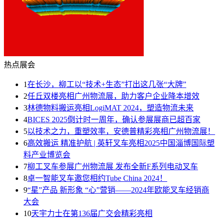
热点展会
1
在长沙，柳工以“技术+生态”打出这几张“大牌”
2
任丘双楼亮相广州物流展，助力客户企业降本增效
3
林德物料搬运亮相LogiMAT 2024，塑造物流未来
4
BICES 2025倒计时一周年，确认参展展商已超百家
5
以技术之力，重塑效率，安德普精彩亮相广州物流展！
6
高效搬运 精准护航 | 英轩叉车亮相2025中国淄博国际塑
料产业博览会
7
柳工叉车参展广州物流展 发布全新F系列电动叉车
8
卓一智能叉车邀您相约Tube China 2024！
9
“星”产品 新形象 “心”营销——2024年欧能叉车经销商
大会
10
天宇力士在第136届广交会精彩亮相