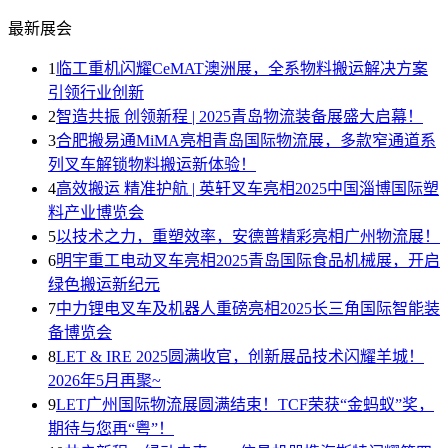
最新展会
1
临工重机闪耀CeMAT澳洲展，全系物料搬运解决方案
引领行业创新
2
智造共振 创领新程 | 2025青岛物流装备展盛大启幕！
3
合肥搬易通MiMA亮相青岛国际物流展，多款窄通道系
列叉车解锁物料搬运新体验！
4
高效搬运 精准护航 | 英轩叉车亮相2025中国淄博国际塑
料产业博览会
5
以技术之力，重塑效率，安德普精彩亮相广州物流展！
6
明宇重工电动叉车亮相2025青岛国际食品机械展，开启
绿色搬运新纪元
7
中力锂电叉车及机器人重磅亮相2025长三角国际智能装
备博览会
8
LET & IRE 2025圆满收官，创新展品技术闪耀羊城！
2026年5月再聚~
9
LET广州国际物流展圆满结束！TCF荣获“金蚂蚁”奖，
期待与您再“粤”！