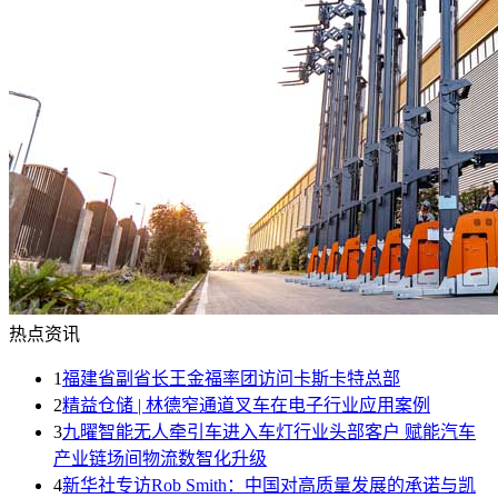
热点资讯
1
福建省副省长王金福率团访问卡斯卡特总部
2
精益仓储 | 林德窄通道叉车在电子行业应用案例
3
九曜智能无人牵引车进入车灯行业头部客户 赋能汽车
产业链场间物流数智化升级
4
新华社专访Rob Smith：中国对高质量发展的承诺与凯