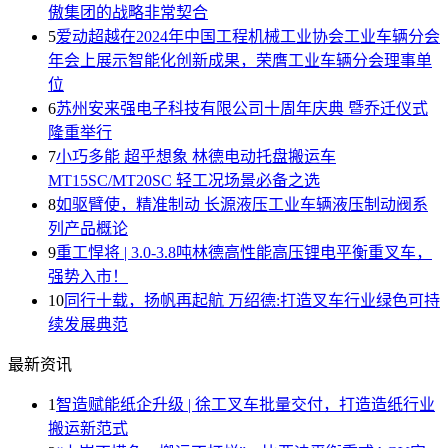
傲集团的战略非常契合
5
爱动超越在2024年中国工程机械工业协会工业车辆分会
年会上展示智能化创新成果，荣膺工业车辆分会理事单
位
6
苏州安来强电子科技有限公司十周年庆典 暨乔迁仪式
隆重举行
7
小巧多能 超乎想象 林德电动托盘搬运车
MT15SC/MT20SC 轻工况场景必备之选
8
如驱臂使，精准制动 长源液压工业车辆液压制动阀系
列产品概论
9
重工悍将 | 3.0-3.8吨林德高性能高压锂电平衡重叉车，
强势入市！
10
同行十载，扬帆再起航 万绍德:打造叉车行业绿色可持
续发展典范
最新资讯
1
智造赋能纸企升级 | 徐工叉车批量交付，打造造纸行业
搬运新范式