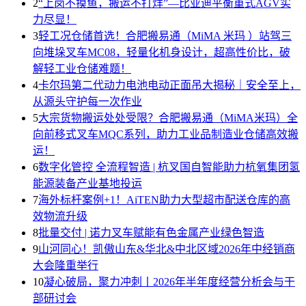
2
“上岗不摸鱼，搬运不打烊”—比亚迪平衡重式AGV实
力尽显！
3
轻工况仓储首选！合肥搬易通（MiMA 米玛 ）站驾三
向堆垛叉车MC08，轻量化机身设计，超高性价比，破
解轻工业仓储难题！
4
卡尔玛第二代动力电池电动正面吊大揭秘｜安全至上，
从源头守护每一次作业
5
大宗货物搬运处处受限？合肥搬易通（MiMA米玛）全
向前移式叉车MQC系列，助力工业品制造业仓储高效搬
运！
6
数字化管控 全流程智造 | 杭叉国自智能助力杭氧集团氢
能源装备产业基地投运
7
海外标杆案例+1！AiTEN助力大型超市配送仓库的高
效物流升级
8
批量交付 | 诺力叉车赋能有色金属产业绿色智造
9
山河同心！凯傲山东&华北&中北区域2026年中经销商
大会隆重举行
10
凝心破局，聚力冲刺丨2026年半年度经营分析会与干
部研讨会