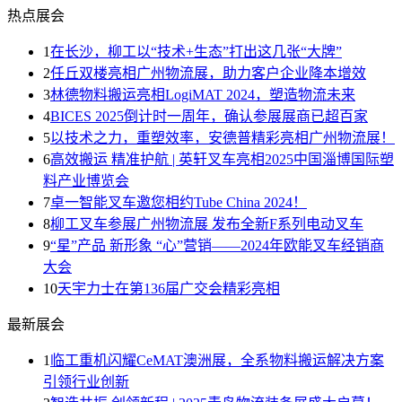
热点展会
1
在长沙，柳工以“技术+生态”打出这几张“大牌”
2
任丘双楼亮相广州物流展，助力客户企业降本增效
3
林德物料搬运亮相LogiMAT 2024，塑造物流未来
4
BICES 2025倒计时一周年，确认参展展商已超百家
5
以技术之力，重塑效率，安德普精彩亮相广州物流展！
6
高效搬运 精准护航 | 英轩叉车亮相2025中国淄博国际塑
料产业博览会
7
卓一智能叉车邀您相约Tube China 2024！
8
柳工叉车参展广州物流展 发布全新F系列电动叉车
9
“星”产品 新形象 “心”营销——2024年欧能叉车经销商
大会
10
天宇力士在第136届广交会精彩亮相
最新展会
1
临工重机闪耀CeMAT澳洲展，全系物料搬运解决方案
引领行业创新