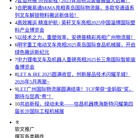
2
智造共振 创领新程 | 2025青岛物流装备展盛大启幕！
3
合肥搬易通MiMA亮相青岛国际物流展，多款窄通道系
列叉车解锁物料搬运新体验！
4
高效搬运 精准护航 | 英轩叉车亮相2025中国淄博国际塑
料产业博览会
5
以技术之力，重塑效率，安德普精彩亮相广州物流展！
6
明宇重工电动叉车亮相2025青岛国际食品机械展，开启
绿色搬运新纪元
7
中力锂电叉车及机器人重磅亮相2025长三角国际智能装
备博览会
8
LET & IRE 2025圆满收官，创新展品技术闪耀羊城！
2026年5月再聚~
9
LET广州国际物流展圆满结束！TCF荣获“金蚂蚁”奖，
期待与您再“粤”！
10
共启新程，绿动未来——信昌机器携海斯特闪耀第四
届长沙国际工程机械展
软文推广
撰写各类稿件