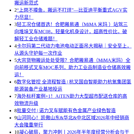
搬运新范式
2
“上岗不摸鱼，搬运不打烊”—比亚迪平衡重式AGV实
力尽显！
3
轻工况仓储首选！合肥搬易通（MiMA 米玛 ）站驾三
向堆垛叉车MC08，轻量化机身设计，超高性价比，破
解轻工业仓储难题！
4
卡尔玛第二代动力电池电动正面吊大揭秘｜安全至上，
从源头守护每一次作业
5
大宗货物搬运处处受限？合肥搬易通（MiMA米玛）全
向前移式叉车MQC系列，助力工业品制造业仓储高效搬
运！
6
数字化管控 全流程智造 | 杭叉国自智能助力杭氧集团氢
能源装备产业基地投运
7
海外标杆案例+1！AiTEN助力大型超市配送仓库的高
效物流升级
8
批量交付 | 诺力叉车赋能有色金属产业绿色智造
9
山河同心！凯傲山东&华北&中北区域2026年中经销商
大会隆重举行
10
凝心破局，聚力冲刺丨2026年半年度经营分析会与干