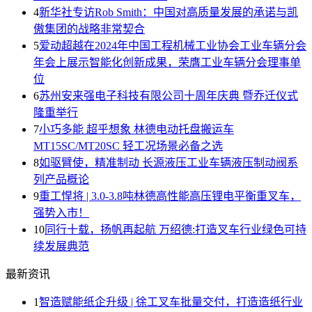
4
新华社专访Rob Smith：中国对高质量发展的承诺与凯
傲集团的战略非常契合
5
爱动超越在2024年中国工程机械工业协会工业车辆分会
年会上展示智能化创新成果，荣膺工业车辆分会理事单
位
6
苏州安来强电子科技有限公司十周年庆典 暨乔迁仪式
隆重举行
7
小巧多能 超乎想象 林德电动托盘搬运车
MT15SC/MT20SC 轻工况场景必备之选
8
如驱臂使，精准制动 长源液压工业车辆液压制动阀系
列产品概论
9
重工悍将 | 3.0-3.8吨林德高性能高压锂电平衡重叉车，
强势入市！
10
同行十载，扬帆再起航 万绍德:打造叉车行业绿色可持
续发展典范
最新资讯
1
智造赋能纸企升级 | 徐工叉车批量交付，打造造纸行业