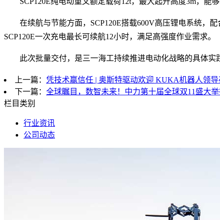
SCP120E纯电动重叉额定载荷12t，最大起升高度3m
在续航与节能方面，SCP120E搭载600V高压锂电系
SCP120E一次充电最长可续航12小时，满足高强度作业需求。
此次批量交付，是三一海工持续推进电动化战略的具体实
上一篇：
凭技术赢信任 | 奥斯特驱动欢迎 KUKA机器人领
下一篇：
全球瞩目，数智未来！中力第十届全球双11盛大举
栏目类别
行业资讯
公司动态